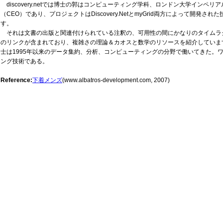
discovery.netでは博士の郭はコンピューティング学科、ロンドン大学イン
（CEO）であり、プロジェクトはDiscovery.NetとmyGrid両方によって開
す。
それは文書の出版と関連付けられている注釈の、可用性の間にかなりのタイムラ
のリンクが含まれており、複雑さの理論＆カオスと数学のリソースを紹介していま
士は1995年以来のデータ集約、分析、コンピューティングの分野で働いてきた。
ング技術である。
Reference:
下着メンズ
(www.albatros-development.com, 2007)