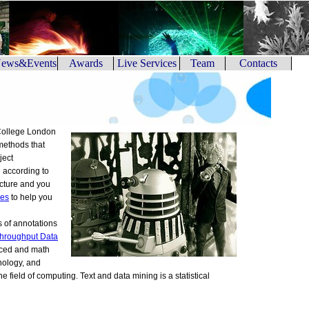
ews&Events
Awards
Live Services
Team
Contacts
 College London
 methods that
ject
 according to
ructure and you
les
to help you
s of annotations
Throughput Data
duced and math
nology, and
 field of computing. Text and data mining is a statistical